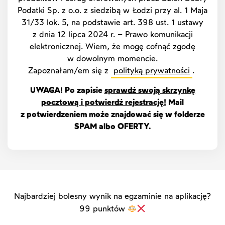
Podatki Sp. z o.o. z siedzibą w Łodzi przy al. 1 Maja
31/33 lok. 5, na podstawie art. 398 ust. 1 ustawy
z dnia 12 lipca 2024 r. – Prawo komunikacji
elektronicznej. Wiem, że mogę cofnąć zgodę
w dowolnym momencie.
Zapoznałam/em się z
polityką prywatności
.
UWAGA! Po zapisie
sprawdź swoją skrzynkę
pocztową i potwierdź rejestrację!
Mail
z potwierdzeniem może znajdować się w folderze
SPAM albo OFERTY.
Najbardziej bolesny wynik na egzaminie na aplikację?
99 punktów