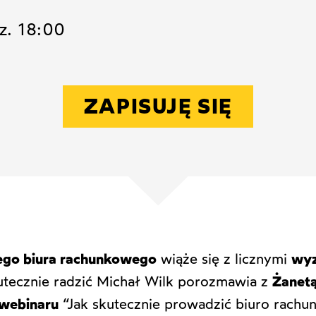
dz. 18:00
ZAPISUJĘ SIĘ
go biura rachunkowego
wiąże się z licznymi
wyz
kutecznie radzić Michał Wilk porozmawia z
Żanetą
webinaru
“Jak skutecznie prowadzić biuro rachu