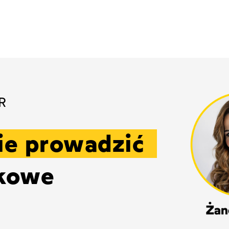
R
ie prowadzić
kowe
u