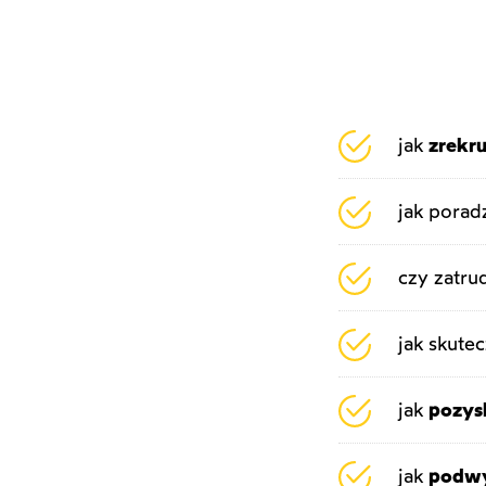
jak
zrekr
jak porad
czy zatru
jak skute
jak
pozys
jak
podwy