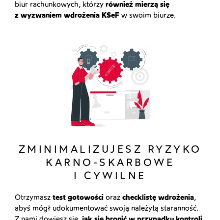
biur rachunkowych, którzy
również mierzą się
z wyzwaniem wdrożenia KSeF
w swoim biurze.
ZMINIMALIZUJESZ RYZYKO
KARNO-SKARBOWE
I CYWILNE
Otrzymasz
test gotowości
oraz
checklistę wdrożenia
,
abyś mógł udokumentować swoją należytą staranność.
Z nami dowiesz się,
jak się bronić w przypadku kontroli