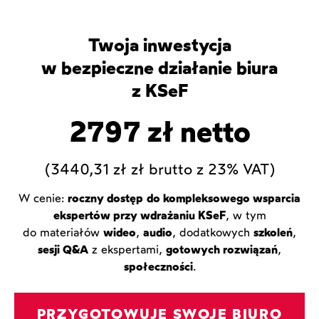
Twoja inwestycja
w bezpieczne działanie biura
z KSeF
2797 zł netto
(3440,31 zł zł brutto z 23% VAT)
W cenie:
roczny dostęp
do kompleksowego wsparcia
ekspertów przy wdrażaniu KSeF
, w tym
do materiałów
wideo
,
audio
, dodatkowych
szkoleń
,
sesji Q&A
z ekspertami,
gotowych rozwiązań
,
społeczności
.
PRZYGOTOWUJĘ SWOJE BIURO