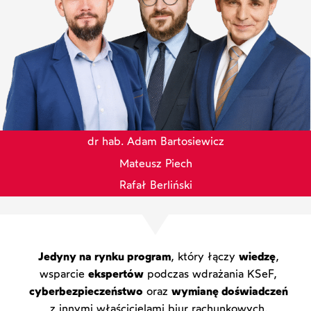
dr hab. Adam Bartosiewicz
Mateusz Piech
Rafał Berliński
Jedyny na rynku program
, który łączy
wiedzę
,
wsparcie
ekspertów
podczas wdrażania KSeF,
cyberbezpieczeństwo
oraz
wymianę doświadczeń
z innymi właścicielami biur rachunkowych.