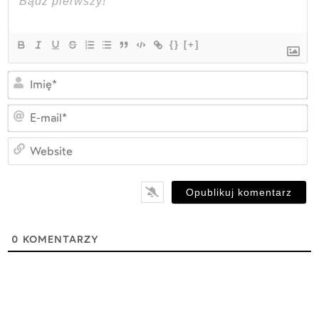
{}
[+]
Im
E-
ma
W
0
KOMENTARZY