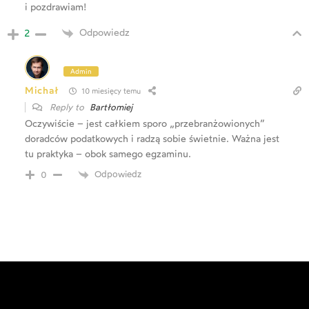
i pozdrawiam!
Odpowiedz
2
Admin
Michał
10 miesięcy temu
Reply to
Bartłomiej
Oczywiście – jest całkiem sporo „przebranżowionych”
doradców podatkowych i radzą sobie świetnie. Ważna jest
tu praktyka – obok samego egzaminu.
Odpowiedz
0