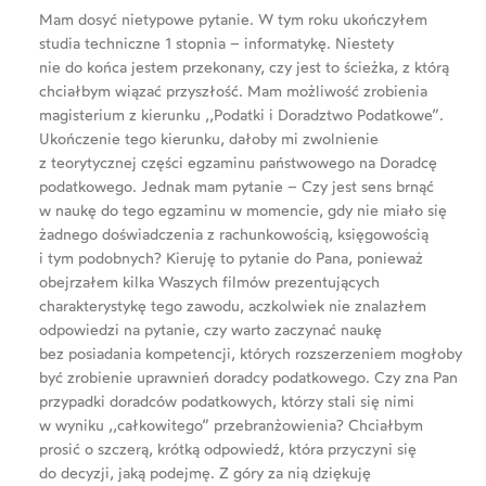
Mam dosyć nietypowe pytanie. W tym roku ukończyłem
studia techniczne 1 stopnia – informatykę. Niestety
nie do końca jestem przekonany, czy jest to ścieżka, z którą
chciałbym wiązać przyszłość. Mam możliwość zrobienia
magisterium z kierunku ,,Podatki i Doradztwo Podatkowe”.
Ukończenie tego kierunku, dałoby mi zwolnienie
z teorytycznej części egzaminu państwowego na Doradcę
podatkowego. Jednak mam pytanie – Czy jest sens brnąć
w naukę do tego egzaminu w momencie, gdy nie miało się
żadnego doświadczenia z rachunkowością, księgowością
i tym podobnych? Kieruję to pytanie do Pana, ponieważ
obejrzałem kilka Waszych filmów prezentujących
charakterystykę tego zawodu, aczkolwiek nie znalazłem
odpowiedzi na pytanie, czy warto zaczynać naukę
bez posiadania kompetencji, których rozszerzeniem mogłoby
być zrobienie uprawnień doradcy podatkowego. Czy zna Pan
przypadki doradców podatkowych, którzy stali się nimi
w wyniku ,,całkowitego” przebranżowienia? Chciałbym
prosić o szczerą, krótką odpowiedź, która przyczyni się
do decyzji, jaką podejmę. Z góry za nią dziękuję