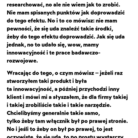
researchować, no ale nie wiem jak to zrobić.
Nie mam spisanych punktów jak doprowadzić
do tego efektu. No i to co mówisz: nie mam
pewności, że się uda znaleźć takie środki,
żeby do tego efektu doprowadzić. Jak się uda
jednak, no to udało się, wow, mamy
innowacyjność i te prace badawczo-
rozwojowe.
Wracając do tego, o czym mówisz – jeżeli raz
stworzyłem taki produkt i była
ta innowacyjność, a później przychodzi inny
klient i mówi mi a słyszałem, że dla firmy takiej
i takiej zrobiliście takie i takie narzędzie.
Chcielibyśmy generalnie takie samo,
tylko żeby tam włącznik był po prawej stronie.
No i jeśli to żeby on był po prawej, to jest
oczywiste, że się uda, to po prostu wystarczy