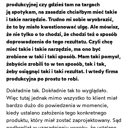
produkcyjnej czy gdzieś tam na targach
ją spotykam, na zasadzie chciałbym mieć takie
i takie narzędzie. Trudno mi sobie wyobrazić,
że to by miało kwestionować ulgę. Ale mówisz,
że nie tylko o to chodzi, że chodzi też o sposób
doprowadzenia do tego rezultatu. Czyli chcę
mieć takie i takie narzędzie, ma ono być
zrobione w taki i taki sposób. Mam taki pomysł,
żebyście zrobili to w ten sposób, tak i tak,
żeby osiągnąć taki i taki rezultat. I wtedy firma
produkcyjna po prostu to robi.
Dokładnie tak. Dokładnie tak to wyglądało.
Więc tutaj jednak mimo wszystko to klient miał
bardzo dużo do powiedzenia w momencie,
kiedy ustalano założenia tego konkretnego
produktu, który miał zostać zaprojektowany. Sąd
podkreślał w uzasadnieniu wyroku, że ustalano