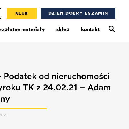
KLUB
DZIEŃ DOBRY EGZAMIN
ezpłatne materiały
sklep
kontakt
 Podatek od nieruchomości
yroku TK z 24.02.21 – Adam
żny
 2021