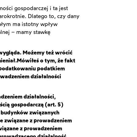
ości gospodarczej i ta jest
arokrotnie. Dlatego to, czy dany
tałym ma istotny wpływ
alnej – mamy stawkę
e wygląda. Możemy też wrócić
ieniał.
Mówiłeś o tym, że fakt
 opodatkowaniu podatkiem
owadzeniem działalności
dzeniem działalności,
ścią gospodarczą (art. 5)
 i budynków związanych
le związane z prowadzeniem
 związane z prowadzeniem
 prowadzącego działalność