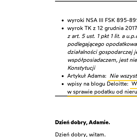
wyroki NSA III FSK 895-89
wyrok TK z 12 grudnia 2017 
z art. 5 ust. 1 pkt 1 lit. a
podlegającego opodatkowan
działalności gospodarczej 
współposiadaczem, jest niezg
Konstytucji
Artykuł Adama:
Nie wszyst
wpisy na blogu Deloitte:
W
w sprawie podatku od nier
Dzień dobry, Ad
amie.
Dzień dobry, witam.