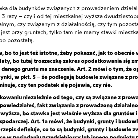
tawka dla budynków związanych z prowadzeniem działaln
 3 razy – czyli od tej mieszkalnej wyższa dwudziestop
lnym, czy związanym z działalnością, czy tym pozos
jest przy gruntach, tylko tam nie mamy stawki mieszk
lbo pozostałą.
 bo to jest też istotne, żeby pokazać, jak to obecni
 laty, bo tutaj troszeczkę zakres opodatkowania się zm
ę danego gruntu ma znaczenie. Art. 2 mówi o tym, że
ynki, w pkt
. 3 –
że podlegają budowle związane z pr
inuje, czy ten podatek się pojawia, czy nie.
owaniu niezależnie od tego, czy są związane z prowa
k powiedziałeś, fakt związania z prowadzoną działalno
t wyższa, bo stawka
jest
właśnie wyższa dla gruntów
spodarczej. Art. 1a mówi, że budynki
,
grunty i budow
przepis definiuje, co to są budynki, grunty i budowle
ące w posiadaniu przedsiębiorcy lub innego podmiotu