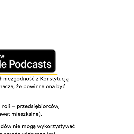
ł niezgodność z Konstytucją
znacza, że powinna ona być
 roli – przedsiębiorców,
awet mieszkalne).
lędów nie mogą wykorzystywać
a zasada widoczna jest