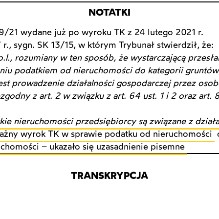
NOTATKI
9/21 wydane już po wyroku TK z 24 lutego 2021 r.
r., sygn. SK 13/15, w którym Trybunał stwierdził, że:
 u.p.o.l., rozumiany w ten sposób, że wystarczającą przes
iu podatkiem od nieruchomości do kategorii gruntó
jest prowadzenie działalności gospodarczej przez osob
odny z art. 2 w związku z art. 64 ust. 1 i 2 oraz art. 8
kie nieruchomości przedsiębiorcy są związane z dział
ażny wyrok TK w sprawie podatku od nieruchomości
uchomości – ukazało się uzasadnienie pisemne
TRANSKRYPCJA