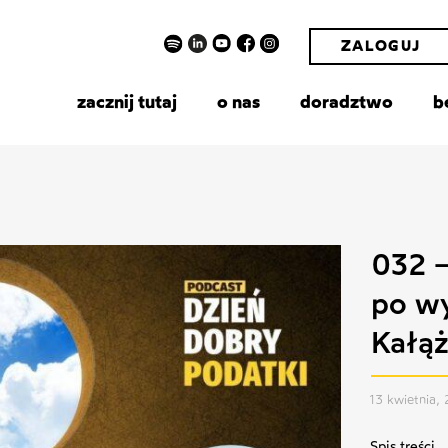
ZALOGUJ
zacznij tutaj
o nas
doradztwo
b
032 –
po w
Kałą
13 kwietnia,
Spis treści