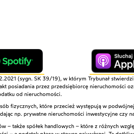
2.2021 (sygn. SK 39/19), w którym Trybunał stwierdzi
fakt posiadania przez przedsiębiorcę nieruchomości o
datku od nieruchomości.
ób fizycznych, które przecież występują w podwójnej
adając np. prywatne nieruchomości inwestycyjne czy n
ców – także spółek handlowych – które z różnych wzg
ci – a podatek płacą w stawce najwyższej. Ta dotkliw