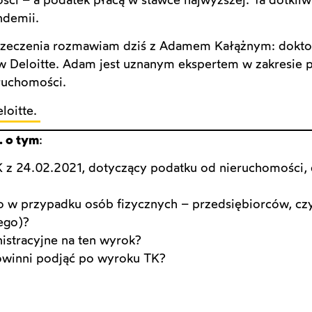
ndemii.
orzeczenia rozmawiam dziś z Adamem Kałążnym: dokto
 w Deloitte. Adam jest uznanym ekspertem w zakresie
ruchomości.
loitte.
. o tym
:
 z 24.02.2021, dotyczący podatku od nieruchomości, 
ko w przypadku osób fizycznych – przedsiębiorców, cz
ego)?
istracyjne na ten wyrok?
powinni podjąć po wyroku TK?