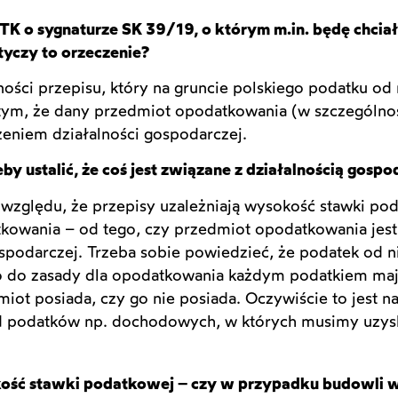
TK o sygnaturze SK 39/19, o którym m.in. będę chciał
yczy to orzeczenie?
ości przepisu, który na gruncie polskiego podatku od 
m, że dany przedmiot opodatkowania (w szczególnośc
eniem działalności gospodarczej.
eby ustalić, że coś jest związane z działalnością gosp
go względu, że przepisy uzależniają wysokość stawki p
owania – od tego, czy przedmiot opodatkowania jest, 
spodarczej. Trzeba sobie powiedzieć, że podatek od n
 do zasady dla opodatkowania każdym podatkiem mają
dmiot posiada, czy go nie posiada. Oczywiście to jest 
d podatków np. dochodowych, w których musimy uzysk
kość stawki podatkowej – czy w przypadku budowli w