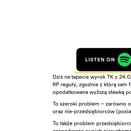
Dziś na tapecie wyrok TK z 24.0
RP reguły, zgodnie z którą sam 
opodatkowana wyższą stawką po
To szeroki problem – zarówno os
oraz nie-przedsiębiorców (posi
To także problem przedsiębior
gospodarczo swoich nieruchomoś