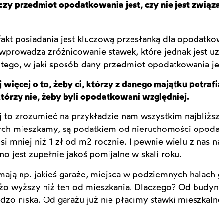
czy przedmiot opodatkowania jest, czy nie jest zwią
kt posiadania jest kluczową przesłanką dla opodatkow
wprowadza zróżnicowanie stawek, które jednak jest uz
d tego, w jaki sposób dany przedmiot opodatkowania j
 więcej o to, żeby ci, którzy z danego majątku potraf
którzy nie, żeby byli opodatkowani względniej.
ej to zrozumieć na przykładzie nam wszystkim najbliż
ych mieszkamy, są podatkiem od nieruchomości opoda
 mniej niż 1 zł od m2 rocznie. I pewnie wielu z nas na
o jest zupełnie jakoś pomijalne w skali roku.
y mają np. jakieś garaże, miejsca w podziemnych halac
dużo wyższy niż ten od mieszkania. Dlaczego? Od bud
rdzo niska. Od garażu już nie płacimy stawki mieszkalne