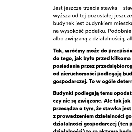
Jest jeszcze trzecia stawka – s
wyższa od tej pozostałej jeszcze
budynek jest budynkiem mieszka
na wysokość podatku. Podobnie 
albo związaną z działalnością, a
Tak, wróćmy może do przepisów,
do tego, jak było przed kilkoma
posiadania przez przedsiębiorc
od nieruchomości podlegają bud
gospodarczej. T
o
w ogóle determ
Budynki podlegają temu opodatk
czy nie są związane. Ale tak ja
przesądza o tym, że stawka jes
z prowadzeniem działalności go
działalności gospodarczej (ten 
działalności) to są aktywa będ