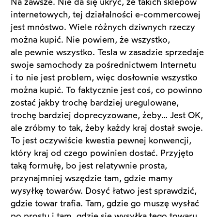
Na zawsze. Nie da się ukryć, że takich sklepów
internetowych, tej działalności e-commercowej
jest mnóstwo. Wiele różnych dziwnych rzeczy
można kupić. Nie powiem, że wszystko,
ale pewnie wszystko. Tesla w zasadzie sprzedaje
swoje samochody za pośrednictwem Internetu
i to nie jest problem, więc dosłownie wszystko
można kupić. To faktycznie jest coś, co powinno
zostać jakby trochę bardziej uregulowane,
trochę bardziej doprecyzowane, żeby… Jest OK,
ale zróbmy to tak, żeby każdy kraj dostał swoje.
To jest oczywiście kwestia pewnej konwencji,
który kraj od czego powinien dostać. Przyjęto
taką formułę, bo jest relatywnie prosta,
przynajmniej wszędzie tam, gdzie mamy
wysyłkę towarów. Dosyć łatwo jest sprawdzić,
gdzie towar trafia. Tam, gdzie go muszę wysłać
po prostu i tam, gdzie się wysyłka tego towaru