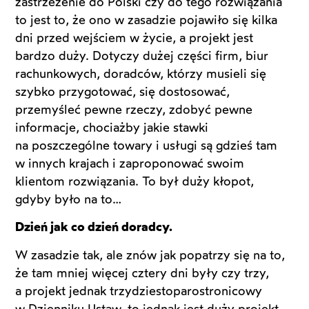
zastrzeżenie do Polski czy do tego rozwiązania
to jest to, że ono w zasadzie pojawiło się kilka
dni przed wejściem w życie, a projekt jest
bardzo duży. Dotyczy dużej części firm, biur
rachunkowych, doradców, którzy musieli się
szybko przygotować, się dostosować,
przemyśleć pewne rzeczy, zdobyć pewne
informacje, chociażby jakie stawki
na poszczególne towary i usługi są gdzieś tam
w innych krajach i zaproponować swoim
klientom rozwiązania. To był duży kłopot,
gdyby było na to…
Dzień jak co dzień doradcy.
W zasadzie tak, ale znów jak popatrzy się na to,
że tam mniej więcej cztery dni były czy trzy,
a projekt jednak trzydziestoparostronicowy
w Dzienniku Ustaw, to jednak jest duży projekt,