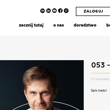
ZALOGUJ
zacznij tutaj
o nas
doradztwo
b
053 –
23 listopada
Spis treści