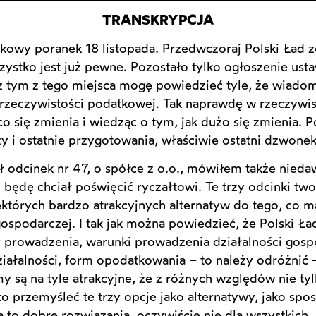
TRANSKRYPCJA
owy poranek 18 listopada. Przedwczoraj Polski Ład z
ystko jest już pewne. Pozostało tylko ogłoszenie ustaw
z tym z tego miejsca mogę powiedzieć tyle, że wiadom
 rzeczywistości podatkowej. Tak naprawdę w rzeczyw
o się zmienia i wiedząc o tym, jak dużo się zmienia. Po
zy i ostatnie przygotowania, właściwie ostatni dzwonek
 odcinek nr 47, o spółce z o.o., mówiłem także nieda
 będę chciał poświęcić ryczałtowi. Te trzy odcinki tw
ektórych bardzo atrakcyjnych alternatyw do tego, co m
ospodarczej. I tak jak można powiedzieć, że Polski Ład
 prowadzenia, warunki prowadzenia działalności gospo
iałalności, form opodatkowania – to należy odróżnić – 
my są na tyle atrakcyjne, że z różnych względów nie t
to przemyśleć te trzy opcje jako alternatywy, jako sp
 to dobre rozwiązania, oczywiście nie dla wszystkich,