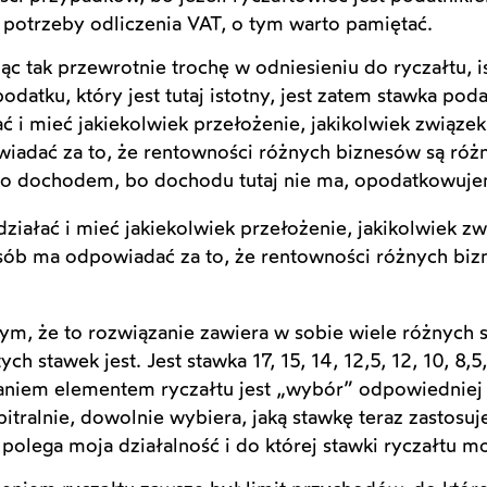
 potrzeby odliczenia VAT, o tym warto pamiętać.
iąc tak przewrotnie trochę w odniesieniu do ryczałtu, i
datku, który jest tutaj istotny, jest zatem stawka po
łać i mieć jakiekolwiek przełożenie, jakikolwiek związe
iadać za to, że rentowności różnych biznesów są różn
go dochodem, bo dochodu tutaj nie ma, opodatkowuje
 działać i mieć jakiekolwiek przełożenie, jakikolwiek z
osób ma odpowiadać za to, że rentowności różnych bi
tym, że to rozwiązanie zawiera w sobie wiele różnych
ych stawek jest. Jest stawka 17, 15, 14, 12,5, 12, 10, 8,5
aniem elementem ryczałtu jest „wybór” odpowiedniej 
rbitralnie, dowolnie wybiera, jaką stawkę teraz zastosu
polega moja działalność i do której stawki ryczałtu m