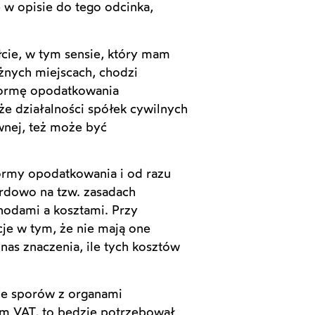
e w opisie do tego odcinka,
łcie, w tym sensie, który mam
żnych miejscach, chodzi
 formę opodatkowania
że działalności spółek cywilnych
wnej, też może być
formy opodatkowania i od razu
rdowo na tzw. zasadach
odami a kosztami. Przy
je w tym, że nie mają one
nas znaczenia, ile tych kosztów
ole sporów z organami
em VAT, to będzie potrzebował