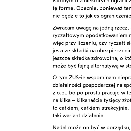
Istotnym dla niektórych ograni
tę formę. Obecnie, ponieważ ten
nie będzie to jakieś ograniczeni
Zwracam uwagę na jedną rzecz, 
ryczałtowym opodatkowaniem na
więc przy liczeniu, czy ryczałt
jeszcze składki na ubezpieczeni
jeszcze składka zdrowotna, o któ
może być fajną alternatywą w s
O tym ZUS-ie wspominam nieprzy
działalności gospodarczej na spó
z o.o., bo po prostu pracuje w t
na kilka – kilkanaście tysięcy z
to całkiem, całkiem atrakcyjnie.
taki wariant działania.
Nadal może on być w porządku, ty