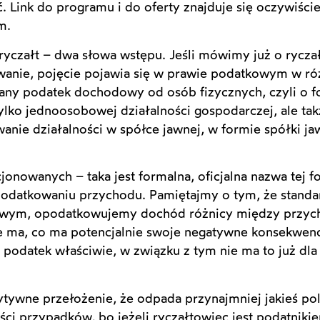
. Link do programu i do oferty znajduje się oczywiści
m.
ryczałt – dwa słowa wstępu. Jeśli mówimy już o rycza
owanie, pojęcie pojawia się w prawie podatkowym w ró
wany podatek dochodowy od osób fizycznych, czyli o
tylko jednoosobowej działalności gospodarczej, ale tak
nie działalności w spółce jawnej, w formie spółki ja
nowanych – taka jest formalna, oficjalna nazwa tej 
odatkowaniu przychodu. Pamiętajmy o tym, że standa
niowym, opodatkowujemy dochód różnicy między przych
ie ma, co ma potencjalnie swoje negatywne konsekwenc
odatek właściwie, w związku z tym nie ma to już dla 
zytywne przełożenie, że odpada przynajmniej jakieś p
ci przypadków, bo jeżeli ryczałtowiec jest podatniki