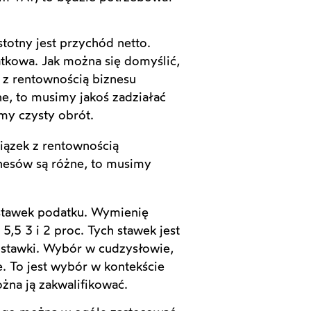
stotny jest przychód netto.
datkowa. Jak można się domyślić,
k z rentownością biznesu
e, to musimy jakoś zadziałać
my czysty obrót.
wiązek z rentownością
znesów są różne, to musimy
 stawek podatku. Wymienię
, 5,5 3 i 2 proc. Tych stawek jest
stawki. Wybór w cudzysłowie,
je. To jest wybór w kontekście
ożna ją zakwalifikować.