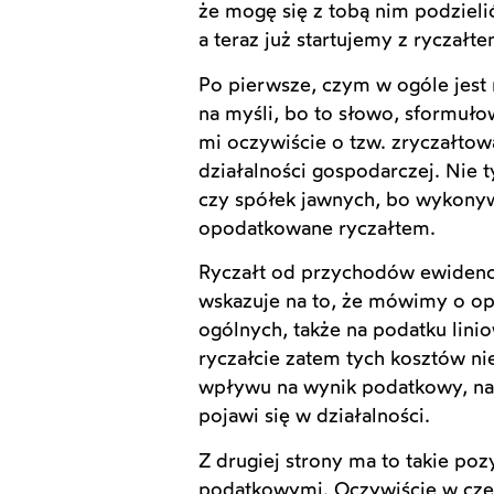
że mogę się z tobą nim podzielić
a teraz już startujemy z ryczałte
Po pierwsze, czym w ogóle jest 
na myśli, bo to słowo, sformuł
mi oczywiście o tzw. zryczałto
działalności gospodarczej. Nie 
czy spółek jawnych, bo wykonywa
opodatkowane ryczałtem.
Ryczałt od przychodów ewidencjo
wskazuje na to, że mówimy o op
ogólnych, także na podatku li
ryczałcie zatem tych kosztów n
wpływu na wynik podatkowy, na p
pojawi się w działalności.
Z drugiej strony ma to takie po
podatkowymi. Oczywiście w częś