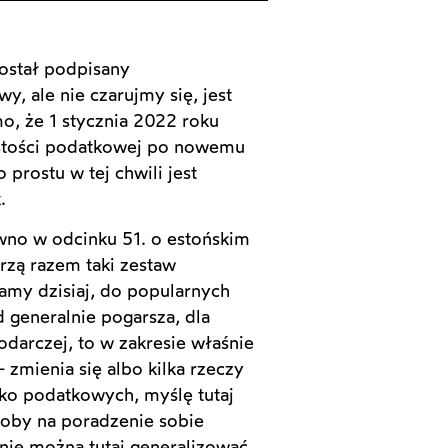
ostał podpisany
y, ale nie czarujmy się, jest
o, że 1 stycznia 2022 roku
istości podatkowej po nowemu
 prostu w tej chwili jest
.
wno w odcinku 51. o estońskim
orzą razem taki zestaw
amy dzisiaj, do popularnych
 generalnie pogarsza, dla
darczej, to w zakresie właśnie
zmienia się albo kilka rzeczy
ylko podatkowych, myślę tutaj
osoby na poradzenie sobie
 nie można tutaj generalizować.