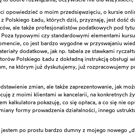
ci opowiedzieć o moim przedsięwzięciu, o kursie onli
e z Polskiego Ładu, których dziś, przyznaję, jest dość 
ców, ale także profesjonalistów podatkowych pod tytu
. Poza typowymi czy standardowymi elementami kursu 
encie, co jest bardzo wygodne w przyswajaniu wiedzy
ateriały dodatkowe, jak np. tabela ze stawkami ryczałt
orów Polskiego Ładu z dokładną instrukcją obsługi wi
rum, na którym już dyskutujemy, już rozpracowujemy 
edstawienie zmian, ale także zaprezentowanie, jak mo
racuję z moimi klientami w kancelarii, na konkretnych
 kalkulatora pokazuję, co się opłaca, a co się nie op
miany formy prowadzenia działalności, innego ustrukt
, jestem po prostu bardzo dumny z mojego nowego „d