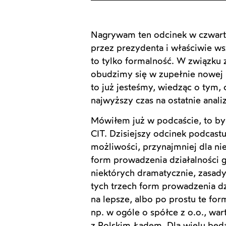
Nagrywam ten odcinek w czwartk
przez prezydenta i właściwie wsz
to tylko formalność. W związku 
obudzimy się w zupełnie nowej
to już jesteśmy, wiedząc o tym, c
najwyższy czas na ostatnie anali
Mówiłem już w podcaście, to był
CIT. Dzisiejszy odcinek podcastu
możliwości, przynajmniej dla ni
form prowadzenia działalności g
niektórych dramatycznie, zasady
tych trzech form prowadzenia dz
na lepsze, albo po prostu te for
np. w ogóle o spółce z o.o., war
z Polskim Ładem. Dla wielu będą