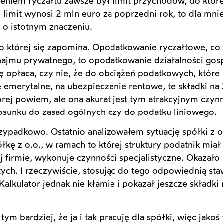
czeniem ryczałtu zawsze był limit przychodów, do któ
 limit wynosi 2 mln euro za poprzedni rok, to dla mn
e o istotnym znaczeniu.
o której się zapomina. Opodatkowanie ryczałtowe, c
jmu prywatnego, to opodatkowanie działalności gos
 się opłaca, czy nie, że do obciążeń podatkowych, któ
e emerytalne, na ubezpieczenie rentowe, te składki na 
rej powiem, ale ona akurat jest tym atrakcyjnym czynn
tosunku do zasad ogólnych czy do podatku liniowego.
padkowo. Ostatnio analizowałem sytuację spółki z o.
łkę z o.o., w ramach to której struktury podatnik miał
ej firmie, wykonuje czynności specjalistyczne. Okazało 
łotych. I rzeczywiście, stosując do tego odpowiednią st
 Kalkulator jednak nie kłamie i pokazał jeszcze składki
m bardziej, że ja i tak pracuję dla spółki, więc jakoś 