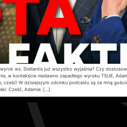
yrok ws. Stellantis już wszystko wyjaśnia? Czy dostoso
śnie, w kontekście niedawno zapadłego wyroku TSUE, Adam
y, cześć! W dzisiejszym odcinku podcastu są ze mną gości
ki: Cześć, Adamie. […]