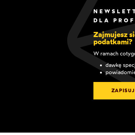
NEWSLET
DLA PRO
Zajmujesz 
podatkami?
W ramach cotygo
dawkę specj
powiadomie
ZAPISUJ