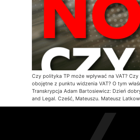
Czy polityka TP może wpływać na VAT? Czy w
obojętne z punktu widzenia VAT? O tym wła
Transkrypcja Adam Bartosiewicz: Dzień dobr
and Legal. Cześć, Mateuszu. Mateusz Latkows