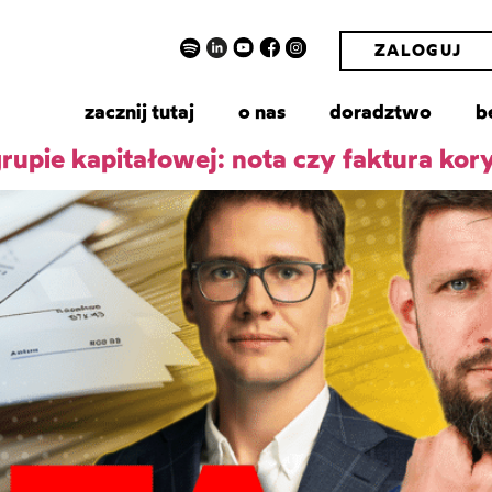
ZALOGUJ
zacznij tutaj
o nas
doradztwo
b
rupie kapitałowej: nota czy faktura kor