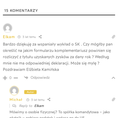
15
KOMENTARZY
Elkam
3 lat temu
Bardzo dziękuję za wspaniały wykład o SK . Czy mógłby pan
określić na jakim formularzu komplementariusz powinien się
rozliczyć z tytułu uzyskanych zysków za dany rok ? Według
mnie nie ma odpowiedniej deklaracji. Może się mylę ?
Pozdrawiam Elżbieta Kamińska
Odpowiedz
0
Autor
Michał
3 lat temu
Reply to
Elkam
Mówimy o osobie fizycznej? To spółka komandytowa – jako
płatnik – pobiera podatek i wpłaca go do US.