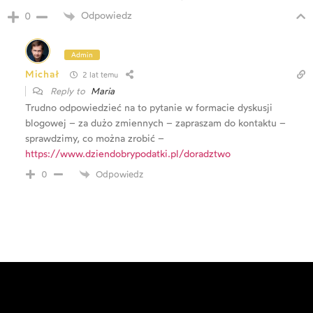
Odpowiedz
0
Admin
Michał
2 lat temu
Reply to
Maria
Trudno odpowiedzieć na to pytanie w formacie dyskusji
blogowej – za dużo zmiennych – zapraszam do kontaktu –
sprawdzimy, co można zrobić –
https://www.dziendobrypodatki.pl/doradztwo
Odpowiedz
0