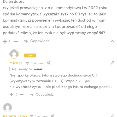
Dzień dobry,
czy jeżeli prowadzę sp. z o.o. komandytową i w 2022 roku
spółka komandytowa wykazała zysk np 60 tys. zł. to jako
komandytariusz powinienem wykazać ten dochód w moim
osobistym zeznaniu rocznym i odprowadzić od niego
podatek? Mimo, że ten zysk nie był wypłacany ze spółki?
Odpowiedz
0
Autor
Michał
3 lat temu
Reply to
Rafał
Nie, spółka płaci z tytułu swojego dochodu swój CIT
(wykazywany w zeznaniu CIT-8). Wspólnik – jeśli
nie wypłacał zysku – nie płaci z tego tytułu żadnego podatku.
Odpowiedz
0
Renata Janik
3 lat temu