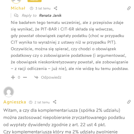
Michał
3 lat temu
Reply to
Renata Janik
Nie badałem tego tematu wcześniej, ale z przepisów zdaje
się wynikać, że PIT-8AR i CIT-6R składa się wówczas,
gdy powstał obowiązek zapłaty podatku (choć w przypadku
CIT wynika to wyraźniej z ustawy niż w przypadku PIT).
Oczywiście, można się spierać, czy chodzi o obowiązek
podatkowy czy o zobowiązanie podatkowe (i argumentować,
że obowiązek nieskonkretyzowany powstał, ale zobowiązanie
– z racji odliczenia – już nie), ale nie widzę ku temu podstaw.
Odpowiedz
0
Agnieszka
2 lat temu
Witam, a czy dla komplementariusza (spółka 2% udziału)
można zastosować niepobieranie zryczałtowanego podatku
od wypłaty dywidendy zgodnie z art. 22 ust 4 pkt.
Czy komplementariusza który ma 2% udziału zwolnienie