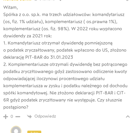
Witam,
Spółka z o.o. sp.k. ma trzech udziałowców: komandytariusz
(os, fiz. 1% udziału), komplementariusz ( os.prawna 1%),
komplementariusz (os. fiz. 98%). W 2022 roku wypłacono
dywidendy za 2021 rok:
1. Komandytariusz otrzymał dywidendę pomniejszoną
o podatek zryczałtowany, podatek wpłacono do US, złożono
deklarację PIT-8AR do 31.01.2023
2. Komplementariusze otrzymali dywidendę bez potrąconego
podatku zryczłtowanego gdyż zastosowano odliczenie kwoty
odpowiadającej iloczynowi procentowego udziału
komplementariusza w zysku i podatku należnego od dochodu
spółki komandytowej. Nie złożono deklaracji PIT-8AR i CIT-
6R gdyż podatek zryczłtowany nie występuje. Czy słusznie
postąpiono?
Odpowiedz
0
Autor