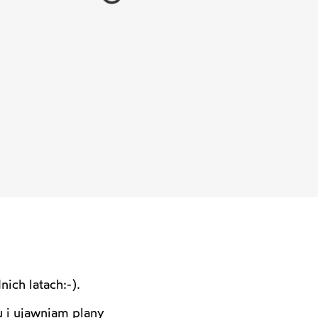
ch latach:-).
u i ujawniam plany