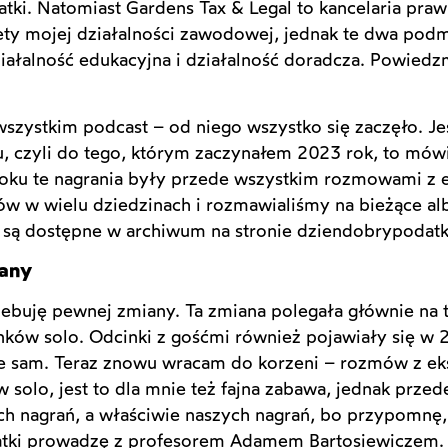
atki. Natomiast Gardens Tax & Legal to kancelaria pr
ety mojej działalności zawodowej, jednak te dwa podm
działalność edukacyjna i działalność doradcza. Powied
szystkim podcast – od niego wszystko się zaczęło. Je
 czyli do tego, którym zaczynałem 2023 rok, to mów
oku te nagrania były przede wszystkim rozmowami z e
ów w wielu dziedzinach i rozmawialiśmy na bieżące al
 są dostępne w archiwum na stronie dziendobrypodatk
iany
ebuję pewnej zmiany. Ta zmiana polegała głównie na
ków solo. Odcinki z gośćmi również pojawiały się w 2
 sam. Teraz znowu wracam do korzeni – rozmów z eks
 solo, jest to dla mnie też fajna zabawa, jednak prze
h nagrań, a właściwie naszych nagrań, bo przypomnę,
datki prowadzę z profesorem Adamem Bartosiewiczem.