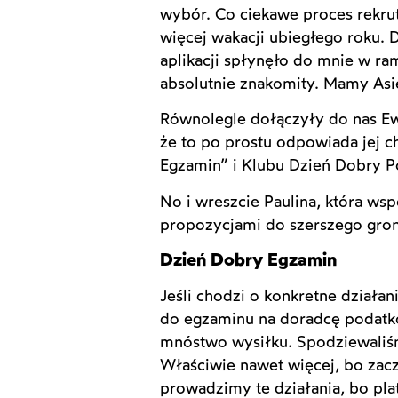
wybór. Co ciekawe proces rekrut
więcej wakacji ubiegłego roku. 
aplikacji spłynęło do mnie w ram
absolutnie znakomity. Mamy Asi
Równolegle dołączyły do nas Ewa
że to po prostu odpowiada jej c
Egzamin” i Klubu Dzień Dobry Po
No i wreszcie Paulina, która w
propozycjami do szerszego gro
Dzień Dobry Egzamin
Jeśli chodzi o konkretne działa
do egzaminu na doradcę podatko
mnóstwo wysiłku. Spodziewaliśmy
Właściwie nawet więcej, bo zacz
prowadzimy te działania, bo pla