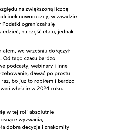
względu na zwiększoną liczbę
 odcinek noworoczny, w zasadzie
Podatki ograniczał się
edzieć, na część etatu, jednak
niałem, we wrześniu dołączył
z. Od tego czasu bardzo
we podcasty, webinary i inne
otrzebowanie, dawać po prostu
raz, bo już to robiłem i bardzo
zwań właśnie w 2024 roku.
ę w tej roli absolutnie
 rosnące wyzwania,
yła dobra decyzja i znakomity