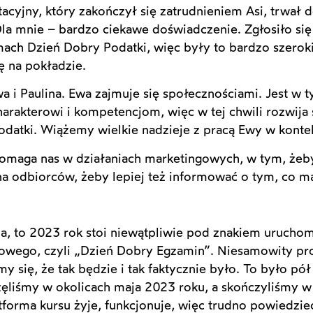
acyjny, który zakończył się zatrudnieniem Asi, trwał d
Dla mnie – bardzo ciekawe doświadczenie. Zgłosiło s
ach Dzień Dobry Podatki, więc były to bardzo szerokie 
ę na pokładzie.
 i Paulina. Ewa zajmuje się społecznościami. Jest w 
harakterowi i kompetencjom, więc w tej chwili rozwij
datki. Wiążemy wielkie nadzieje z pracą Ewy w kontek
spomaga nas w działaniach marketingowych, w tym, żeb
na odbiorców, żeby lepiej też informować o tym, co 
nia, to 2023 rok stoi niewątpliwie pod znakiem uruch
wego, czyli „Dzień Dobry Egzamin”. Niesamowity proj
 się, że tak będzie i tak faktycznie było. To było pół
ęliśmy w okolicach maja 2023 roku, a skończyliśmy w 
tforma kursu żyje, funkcjonuje, więc trudno powiedzie