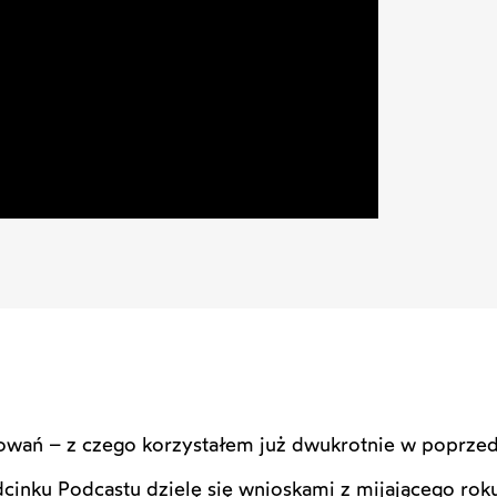
ań – z czego korzystałem już dwukrotnie w poprzedni
cinku Podcastu dzielę się wnioskami z mijającego rok