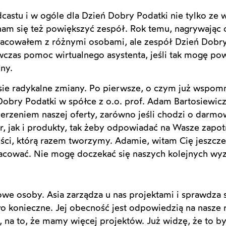
astu i w ogóle dla Dzień Dobry Podatki nie tylko ze 
nam się też powiększyć zespół. Rok temu, nagrywając
cowałem z różnymi osobami, ale zespół Dzień Dobry 
zas pomoc wirtualnego asystenta, jeśli tak mogę powi
ny.
sie radykalne zmiany. Po pierwsze, o czym już wspom
obry Podatki w spółce z o.o. prof. Adam Bartosiewic
rzeniem naszej oferty, zarówno jeśli chodzi o darmo
er, jak i produkty, tak żeby odpowiadać na Wasze zap
ści, którą razem tworzymy. Adamie, witam Cię jeszcze 
acować. Nie mogę doczekać się naszych kolejnych wy
e osoby. Asia zarządza u nas projektami i sprawdza si
ło konieczne. Jej obecność jest odpowiedzią na nasze
i, na to, że mamy więcej projektów. Już widzę, że to b