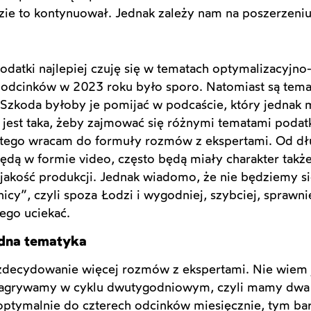
dzie to kontynuował. Jednak zależy nam na poszerzeni
odatki najlepiej czuję się w tematach optymalizacyjno
 odcinków w 2023 roku było sporo. Natomiast są temat
 Szkoda byłoby je pomijać w podcaście, który jednak 
jest taka, żeby zajmować się różnymi tematami podatk
Dlatego wracam do formuły rozmów z ekspertami. Od dł
dą w formie video, często będą miały charakter także
jakość produkcji. Jednak wiadomo, że nie będziemy się
cy”, czyli spoza Łodzi i wygodniej, szybciej, sprawnie
ego uciekać.
odna tematyka
decydowanie więcej rozmów z ekspertami. Nie wiem j
 nagrywamy w cyklu dwutygodniowym, czyli mamy dwa 
 optymalnie do czterech odcinków miesięcznie, tym bard