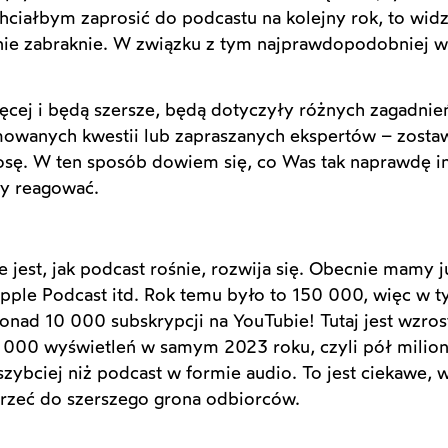
ciałbym zaprosić do podcastu na kolejny rok, to widzę,
ie zabraknie. W związku z tym najprawdopodobniej w
ej i będą szersze, będą dotyczyły różnych zagadnień. 
owanych kwestii lub zapraszanych ekspertów – zosta
osę. W ten sposób dowiem się, co Was tak naprawdę int
by reagować.
e jest, jak podcast rośnie, rozwija się. Obecnie mamy
Apple Podcast itd. Rok temu było to 150 000, więc w
nad 10 000 subskrypcji na YouTubie! Tutaj jest wzros
 000 wyświetleń w samym 2023 roku, czyli pół miliona
 szybciej niż podcast w formie audio. To jest ciekawe,
trzeć do szerszego grona odbiorców.