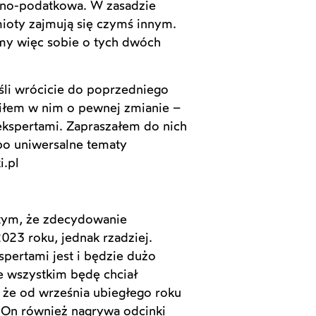
awno-podatkowa. W zasadzie
ioty zajmują się czymś innym.
zmy więc sobie o tych dwóch
śli wrócicie do poprzedniego
iłem w nim o pewnej zmianie –
kspertami. Zapraszałem do nich
bo uniwersalne tematy
i.pl
 tym, że zdecydowanie
023 roku, jednak rzadziej.
pertami jest i będzie dużo
de wszystkim będę chciał
 że od września ubiegłego roku
 On również nagrywa odcinki