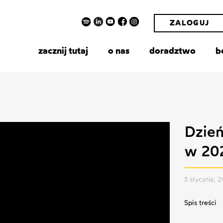
ZALOGUJ
zacznij tutaj
o nas
doradztwo
b
Dzień
w 20
3 stycznia, 
Spis treści