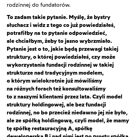
rodzinnej do fundatorów.
To zadam takie pytanie. Myślę, że bystry
słuchacz i widz z tego co już powiedziałeś,
potrafiłby na to pytanie odpowiedzieć,
ale chciałbym, żeby to jasno wybrzmiało.
Pytanie jest o to, jakie będą przewagi takiej
struktury, o której powiedziałeś, czy może
wykorzystania fundacji rodzinnej w takiej
strukturze nad tradycyjnym modelem,
o którym wielokrotnie już mówiliśmy
na różnych forach też konsultowaliśmy
to z naszymi klientami przez lata. Czyli model
struktury holdingowej, ale bez fundacji
rodzinnej, no bo przecież niedawno jej nie było,
ale ze spółką holdingową, czyli model, że mamy
tę spółkę restauracyjną A, spółkę
deweloperską B i nad nimi jest po prostu spółka