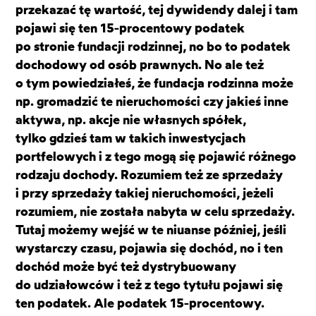
przekazać tę wartość, tej dywidendy dalej i tam
pojawi się ten 15-procentowy podatek
po stronie fundacji rodzinnej, no bo to podatek
dochodowy od osób prawnych. No ale też
o tym powiedziałeś, że fundacja rodzinna może
np. gromadzić te nieruchomości czy jakieś inne
aktywa, np. akcje nie własnych spółek,
tylko gdzieś tam w takich inwestycjach
portfelowych i z tego mogą się pojawić różnego
rodzaju dochody. Rozumiem też ze sprzedaży
i przy sprzedaży takiej nieruchomości, jeżeli
rozumiem, nie została nabyta w celu sprzedaży.
Tutaj możemy wejść w te niuanse później, jeśli
wystarczy czasu, pojawia się dochód, no i ten
dochód może być też dystrybuowany
do udziałowców i też z tego tytułu pojawi się
ten podatek. Ale podatek 15-procentowy.