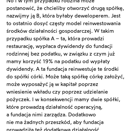
No i w tym przypadku rodzina może
postanowić, że chcieliby otworzyć drugą spółkę,
nazwijmy ją B, która byłaby deweloperem. Jest
to ostatnio dosyć częsty model reinwestowania
środków działalności gospodarczej. W takim
przypadku spółka A – ta, która prowadzi
restaurację, wypłaca dywidendy do fundacji
rodzinnej bez podatku, w związku z czym już
mamy korzyść 19% na podatku od wypłaty
dywidendy. A ta fundacja reinwestuje te środki
do spółki córki. Może taką spółkę córkę założyć,
może wyposażyć ją w kapitał poprzez
wniesienie wkładu czy poprzez udzielanie
pożyczek. I w konsekwencji mamy dwie spółki,
które prowadzą działalność operacyjną,
a fundacja nimi zarządza. Dodatkowo
nie ma żadnych przeszkód, aby fundacja
prowadziła też dodatkową działalność