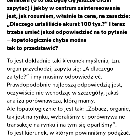
tematem (o to też będę cię jeszcze chciał
zapytać) i jakby w centrum zainteresowania
jest, jak rozumiem, właśnie ta cena, na zasadzie:
„Dlaczego ustaliliście akurat 100 tys.?” I teraz
trzeba umieć jakoś odpowiedzieć na to pytanie
– łopatologicznie chyba można
tak to przedstawić?
To jest dokładnie taki kierunek myślenia, tzn.
organ przychodzi, zapyta się: „A dlaczego
za tyle?” i my musimy odpowiedzieć.
Prawdopodobnie najlepszą odpowiedzią jest,
oczywiście nie wchodząc w szczegóły, jakaś
analiza porównawcza, którą mamy.
Ale łopatologicznie to jest tak: „Zobacz, organie,
tak jest na rynku, wybraliśmy ci porównywalne
transakcje na rynku i na tym się oparliśmy”.
To jest kierunek, w którym powinniśmy podążać.