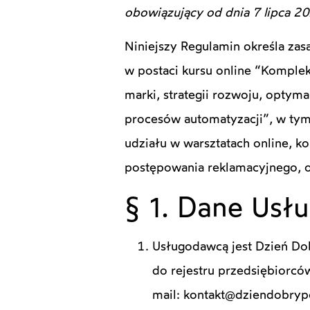
obowiązujący od dnia 7 lipca 20
Niniejszy Regulamin określa zas
w postaci kursu online “Komple
marki, strategii rozwoju, optyma
procesów automatyzacji”, w tym 
udziału w warsztatach online, k
postępowania reklamacyjnego, o
§ 1. Dane Usł
Usługodawcą jest Dzień Dobr
do rejestru przedsiębior
mail: kontakt@dziendobrypo