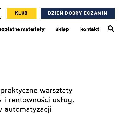
KLUB
DZIEŃ DOBRY EGZAMIN
ezpłatne materiały
sklep
kontakt
praktyczne warsztaty
y i rentowności usług,
w automatyzacji