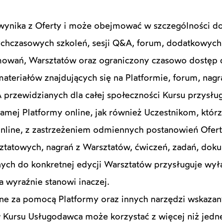
wynika z Oferty i może obejmować w szczególności d
ychczasowych szkoleń, sesji Q&A, forum, dodatkowych 
mowań, Warsztatów oraz ograniczony czasowo dostęp 
teriałów znajdujących się na Platformie, forum, nag
 przewidzianych dla całej społeczności Kursu przysłu
samej Platformy online, jak również Uczestnikom, któr
 online, z zastrzeżeniem odmiennych postanowień Ofert
tatowych, nagrań z Warsztatów, ćwiczeń, zadań, dokum
anych do konkretnej edycji Warsztatów przysługuje wył
a wyraźnie stanowi inaczej.
ine za pomocą Platformy oraz innych narzędzi wskaza
Kursu Usługodawca może korzystać z więcej niż jedne