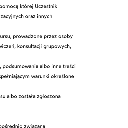
 pomocą której Uczestnik
izacyjnych oraz innych
Kursu, prowadzone przez osoby
iczeń, konsultacji grupowych,
a, podsumowania albo inne treści
spełniającym warunki określone
su albo została zgłoszona
pośrednio związaną