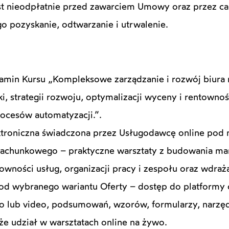
t nieodpłatnie przed zawarciem Umowy oraz przez cał
o pozyskanie, odtwarzanie i utrwalenie.
ulamin Kursu „Kompleksowe zarządzanie i rozwój biura
, strategii rozwoju, optymalizacji wyceny i rentownośc
rocesów automatyzacji.”.
ektroniczna świadczona przez Usługodawcę online po
 rachunkowego – praktyczne warsztaty z budowania mark
owności usług, organizacji pracy i zespołu oraz wdraż
od wybranego wariantu Oferty – dostęp do platformy 
o lub video, podsumowań, wzorów, formularzy, narzędz
że udział w warsztatach online na żywo.