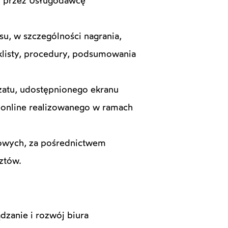
ej przez Usługodawcę
u, w szczególności nagrania,
cklisty, procedury, podsumowania
czatu, udostępnionego ekranu
a online realizowanego w ramach
jowych, za pośrednictwem
ztów.
zanie i rozwój biura