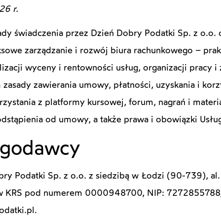
26 r.
ady świadczenia przez Dzień Dobry Podatki Sp. z o.o. o
ksowe zarządzanie i rozwój biura rachunkowego – pra
lizacji wyceny i rentowności usług, organizacji pracy 
zasady zawierania umowy, płatności, uzyskania i korz
orzystania z platformy kursowej, forum, nagrań i mater
dstąpienia od umowy, a także prawa i obowiązki Usłu
ugodawcy
y Podatki Sp. z o.o. z siedzibą w Łodzi (90-739), al.
ców KRS pod numerem 0000948700, NIP: 7272855788,
datki.pl.