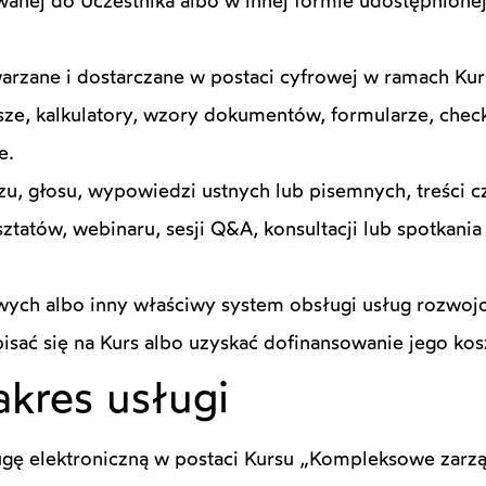
wanej do Uczestnika albo w innej formie udostępnion
arzane i dostarczane w postaci cyfrowej w ramach Kurs
kusze, kalkulatory, wzory dokumentów, formularze, che
e.
zu, głosu, wypowiedzi ustnych lub pisemnych, treści 
ztatów, webinaru, sesji Q&A, konsultacji lub spotkani
ych albo inny właściwy system obsługi usług rozwo
isać się na Kurs albo uzyskać dofinansowanie jego kos
akres usługi
ę elektroniczną w postaci Kursu „Kompleksowe zarząd