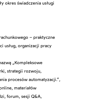
y okres świadczenia usługi
 rachunkowego – praktyczne
i usług, organizacji pracy
d nazwą „Kompleksowe
i, strategii rozwoju,
ania procesów automatyzacji.”,
online, materiałów
i, forum, sesji Q&A,