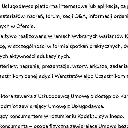
 Usługodawcę platforma internetowa lub aplikacja, za
ateriałów, nagrań, forum, sesji Q&A, informacji organ
nych w Ofercie.
e na żywo realizowane w ramach wybranych wariantów 
, w szczególności w formie spotkań praktycznych, ćw
nnych aktywności edukacyjnych.
eriały, nagrania, prezentacje, wzory, arkusze, zadani
zestnikom danej edycji Warsztatów albo Uczestnikom 
, która zawarła z Usługodawcą Umowę o dostęp do Kur
 podmiot zawierający Umowę z Usługodawcą.
dący konsumentem w rozumieniu Kodeksu cywilnego.
 konsumenta – osoba fizyczna zawierająca Umowę bez