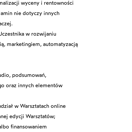
malizacji wyceny i rentowności
lamin nie dotyczy innych
aczej.
Uczestnika w rozwijaniu
ią, marketingiem, automatyzacją
 audio, podsumowań,
go oraz innych elementów
udział w Warsztatach online
nej edycji Warsztatów;
 albo finansowaniem