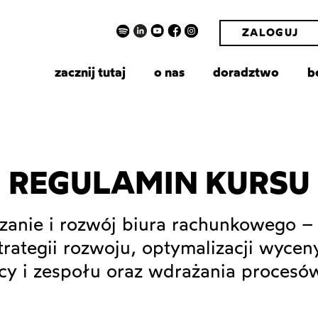
ZALOGUJ
zacznij tutaj
o nas
doradztwo
b
REGULAMIN KURSU
anie i rozwój biura rachunkowego – 
rategii rozwoju, optymalizacji wycen
acy i zespołu oraz wdrażania procesó