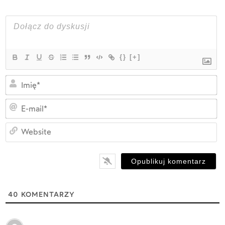
{}
[+]
Im
E-
ma
W
40
KOMENTARZY