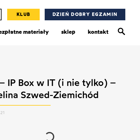
KLUB
DZIEŃ DOBRY EGZAMIN
ezpłatne materiały
sklep
kontakt
 IP Box w IT (i nie tylko) –
elina Szwed-Ziemichód
021