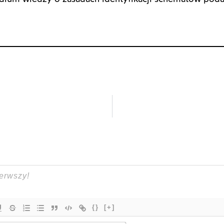
.
{}
[+]