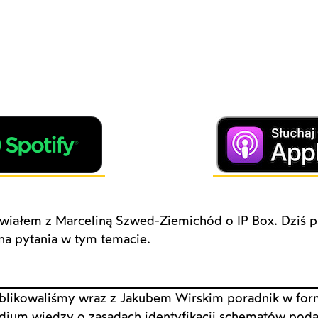
iałem z Marceliną Szwed-Ziemichód o IP Box. Dziś p
a pytania w tym temacie.
likowaliśmy wraz z Jakubem Wirskim poradnik w form
ium wiedzy o zasadach identyfikacji schematów pod