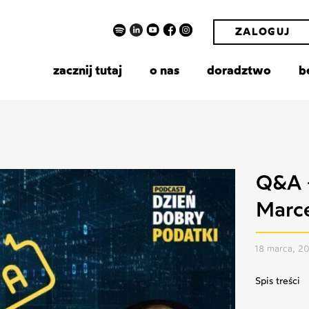
ZALOGUJ
zacznij tutaj
o nas
doradztwo
b
Q&A –
Marc
18 marca, 2
Spis treści