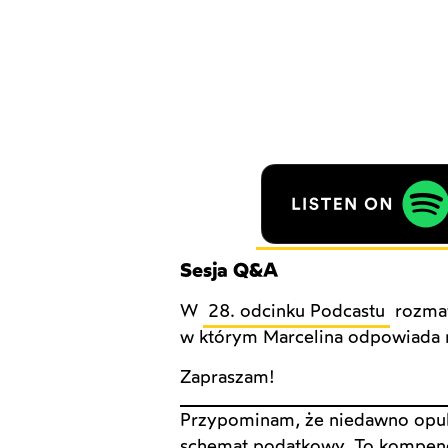
Sesja Q&A
W
28. odcinku Podcastu
rozmaw
w którym Marcelina odpowiada n
Zapraszam!
Przypominam, że niedawno opub
schemat podatkowy. To kompend