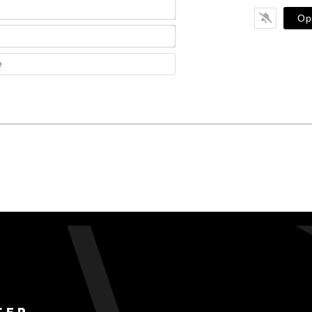
Imię*
E-
mail*
Website