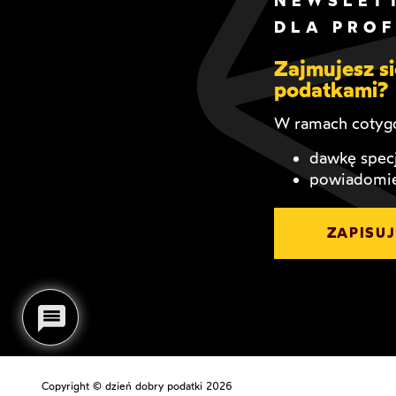
NEWSLET
DLA PRO
Zajmujesz 
podatkami?
W ramach cotygo
dawkę specj
powiadomie
ZAPISUJ
Copyright © dzień dobry podatki 2026