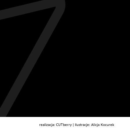
realizacja:
CUTberry
| Ilustracje:
Alicja Kocurek