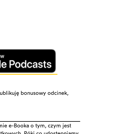
ublikuję bonusowy odcinek,
ie e-Booka o tym, czym jest
atkowych. Póki co udostępniamy